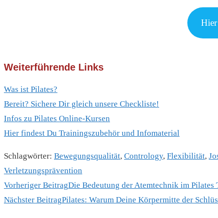
Hier
Weiterführende Links
Was ist Pilates?
Bereit? Sichere Dir gleich unsere Checkliste!
Infos zu Pilates Online-Kursen
Hier findest Du Trainingszubehör und Infomaterial
Schlagwörter
:
Bewegungsqualität
,
Contrology
,
Flexibilität
,
Jo
Verletzungsprävention
Weitere
Vorheriger Beitrag
Die Bedeutung der Atemtechnik im Pilates 
Artikel
Nächster Beitrag
Pilates: Warum Deine Körpermitte der Schlüss
ansehen