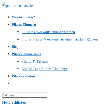
Zum
Inhalt
Was ist Pilates?
springen
Pilates Übungen
5 Pilates-Workouts zum Abnehmen
5 tolle Pilates-Workouts für einen starken Rücken
Blog
Pilates Online Kurs
Pilates & Friends
Die 30 Tage Pilates Challenge
Pilates Zubehör
Website-
Suche
Press
umschalten
Escape
Menü
Schließen
to