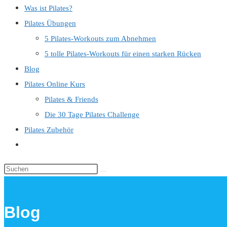
Was ist Pilates?
close
Pilates Übungen
the
5 Pilates-Workouts zum Abnehmen
search
5 tolle Pilates-Workouts für einen starken Rücken
panel.
Blog
Pilates Online Kurs
Pilates & Friends
Die 30 Tage Pilates Challenge
Pilates Zubehör
Website-
Suche
Diese
umschalten
Website
durchsuchen
Blog