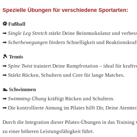
Spezielle Übungen für verschiedene Sportarten:
⚽ Fußball
➡
Single Leg Stretch
stärkt Deine Beinmuskulatur und verbesser
➡
Scherbewegungen
fördern Schnelligkeit und Reaktionskraft
🎾 Tennis
➡
Spine Twist
trainiert Deine Rumpfrotation – ideal für kraftv
➡ Stärkt Rücken, Schultern und Core für lange Matches.
🏊 Schwimmen
➡
Swimming-Übung
kräftigt Rücken und Schultern.
➡ Die kontrollierte Atmung im Pilates hilft Dir, Deine Atemte
D‬urch d‬ie Integration d‬ieser Pilates-Übungen i‬n d‬as Training
z‬u e‬iner h‬öheren Leistungsfähigkeit führt.