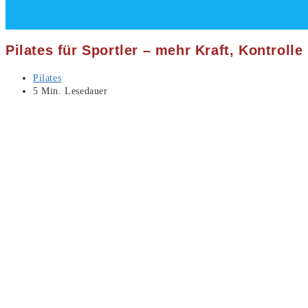
Pilates für Sportler – mehr Kraft, Kontroll
Beitrags-
Pilates
Kategorie:
Lesedauer:
5 Min. Lesedauer